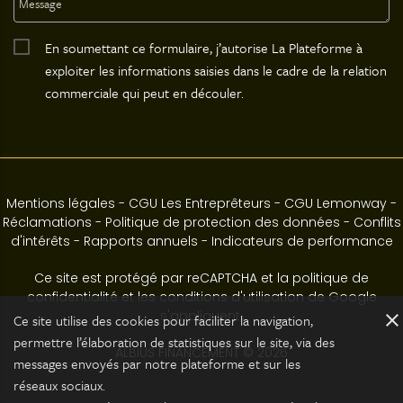
En soumettant ce formulaire, j’autorise La Plateforme à
exploiter les informations saisies dans le cadre de la relation
commerciale qui peut en découler.
Mentions légales
-
CGU Les Entreprêteurs
-
CGU Lemonway
-
Réclamations
-
Politique de protection des données
-
Conflits
d'intérêts
-
Rapports annuels
-
Indicateurs de performance
Ce site est protégé par reCAPTCHA et la politique de
confidentialité et les conditions d'utilisation de Google
s'appliquent.
close
Ce site utilise des cookies pour faciliter la navigation,
permettre l’élaboration de statistiques sur le site, via des
ALBIUS FINANCEMENT © 2026
messages envoyés par notre plateforme et sur les
réseaux sociaux.