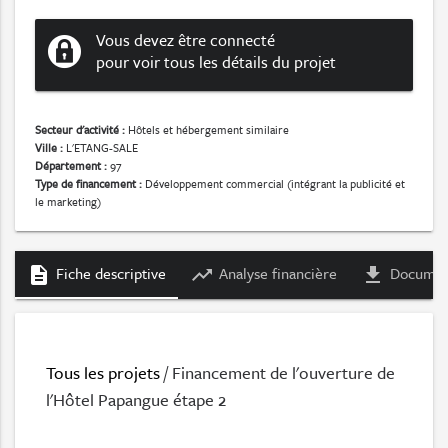
Vous devez être connecté
pour voir tous les détails du projet
Secteur d'activité :
Hôtels et hébergement similaire
Ville :
L'ETANG-SALE
Département :
97
Type de financement :
Développement commercial (intégrant la publicité et
le marketing)
Fiche descriptive
Analyse financière
Documen
description
trending_up
file_download
Tous les projets
/ Financement de l'ouverture de
l'Hôtel Papangue étape 2