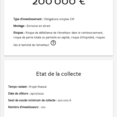
Type d'investissement :
Obligations simples CIP
Montage :
Emission en direct
Risques :
Risque de défaillance de l'émetteur dans le remboursement,
risque de perte totale ou partielle en capital, risque d'illiquidité, risques
help_outline
liés à l'activité de l'émetteur
Etat de la collecte
Temps restant :
Projet financé
Date de clôture :
29/07/2022
Seuil de succès minimum de collecte :
200 000 €
Nombre d'investisseurs
: 100