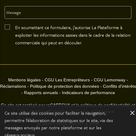
En soumettant ce formulaire, j’autorise La Plateforme à
exploiter les informations saisies dans le cadre de la relation
commerciale qui peut en découler.
Mentions légales
-
CGU Les Entreprêteurs
-
CGU Lemonway
-
Réclamations
-
Politique de protection des données
-
Conflits d'intérêts
-
Rapports annuels
-
Indicateurs de performance
Ce site est protégé par reCAPTCHA et la politique de confidentialité et
les conditions d'utilisation de Google s'appliquent.
close
Ce site utilise des cookies pour faciliter la navigation,
permettre l’élaboration de statistiques sur le site, via des
ALBIUS FINANCEMENT © 2026
messages envoyés par notre plateforme et sur les
réseaux sociaux.