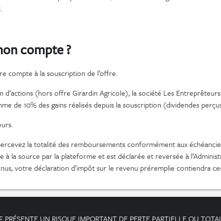
.
 mon compte ?
re compte à la souscription de l’offre.
n d’actions (hors offre Girardin Agricole), la société Les Entreprêteurs
mme de 10% des gains réalisés depuis la souscription (dividendes perçus 
eurs.
s percevez la totalité des remboursements conformément aux échéancier
e à la source par la plateforme et est déclarée et reversée à l’Administ
venus, votre déclaration d’impôt sur le revenu préremplie contiendra ce
 PRÉSENTE UN RISQUE IMPORTANT DE PERTE PARTIELLE OU TOTALE