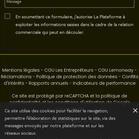
En soumettant ce formulaire, j’autorise La Plateforme à
exploiter les informations saisies dans le cadre de la relation
commerciale qui peut en découler.
Mentions légales
-
CGU Les Entreprêteurs
-
CGU Lemonway
-
Réclamations
-
Politique de protection des données
-
Conflits
d'intérêts
-
Rapports annuels
-
Indicateurs de performance
Ce site est protégé par reCAPTCHA et la politique de
confidentialité et les conditions d'utilisation de Google
s'appliquent.
close
Ce site utilise des cookies pour faciliter la navigation,
permettre l’élaboration de statistiques sur le site, via des
ALBIUS FINANCEMENT © 2026
messages envoyés par notre plateforme et sur les
réseaux sociaux.